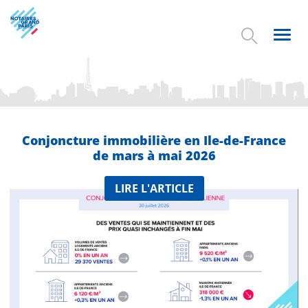
Aller
au
contenu
Toggl
principal
navig
Conjoncture immobilière en Ile-de-France
de mars à mai 2026
LIRE L'ARTICLE