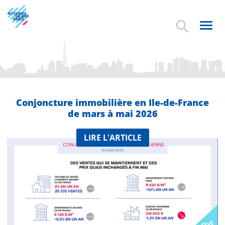
Aller
au
contenu
Toggl
principal
navig
Conjoncture immobilière en Ile-de-France
de mars à mai 2026
LIRE L'ARTICLE