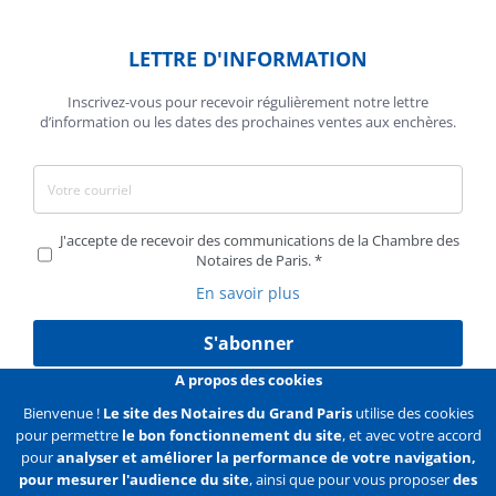
LETTRE D'INFORMATION
Inscrivez-vous pour recevoir régulièrement notre lettre
d’information ou les dates des prochaines ventes aux enchères.
J'accepte de recevoir des communications de la Chambre des
Notaires de Paris.
En savoir plus
S'abonner
A propos des cookies
Bienvenue !
Le site des Notaires du Grand Paris
utilise des cookies
pour permettre
le bon fonctionnement du site
, et avec votre accord
Liens
Mentions légales
Données personnelles
pour
analyser et améliorer la performance de votre navigation,
pour mesurer l'audience du site
, ainsi que pour vous proposer
des