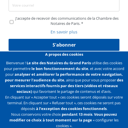
J'accepte de recevoir des communications de la Chambre des
Notaires de Paris.
En savoir plus
S'abonner
A propos des cookies
Bienvenue !
Le site des Notaires du Grand Paris
utilise des cookies
pour permettre
le bon fonctionnement du site
, et avec votre accord
Liens
Mentions légales
Données personnelles
pour
analyser et améliorer la performance de votre navigation,
pour mesurer l'audience du site
, ainsi que pour vous proposer
des
Politique des cookies
Configurer les cookies
services interactifs fournis par des tiers (vidéos et réseaux
sociaux)
qui favorisent le partage de contenus et d’avis.
Liens
Accueil
Contact
Plan du site
En cliquant sur « Accepter tout » ces cookies seront déposés sur votre
terminal. En cliquant sur « Refuser tout », ces cookies ne seront pas
2e
déposés
à l’exception des cookies fonctionnels
.
ligne
Nous conservons votre choix
pendant 13 mois
.
Vous pouvez
modifier ce choix à tout moment sur la page
« configurer les
Flux
Facebook
Youtube
cookies ».
RSS