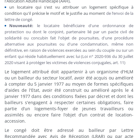
l'Allocation Adulte Handicapé (AAH),
un locataire qui s'est vu attribuer un logement spécifique à
condition qu'il précise le motif et le justifie au moment
de l’envoi de la
lettre de congé.
Nouveauté:
le locataire bénéficiaire d'une ordonnance de
protection ou dont le conjoint, partenaire lié par un pacte civil de
solidarité ou concubin fait l'objet de poursuites, d'une procédure
alternative aux poursuites ou d'une condamnation, même non
définitive, en raison de violences exercées au sein du couple ou sur un
enfant qui réside habituellement avec lui (Loi n° 2020-936 du 30 juillet
2020 visant à protéger les victimes de violences conjugales, art. 11)
Le logement attribué doit appartenir à un organisme d'HLM
ou un bailleur du secteur locatif, avoir été acquis ou amélioré
à compter du 5 janvier 1977 au moyen de formes spécifiques
d'aides de l'Etat, avoir été construit ou amélioré après le 4
janvier 1977 dans des conditions fixées par décret et dont les
bailleurs s'engagent à respecter certaines obligations, faire
partie d’un logements-foyer de jeunes travailleurs ou
assimilés ou encore faire l’objet d’un contrat de location-
accession.
Le congé doit être adressé au bailleur par Lettre
Recommandée avec Avis de Réception (LRAR) ou par acte