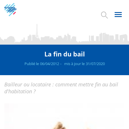
Aller
au
contenu
Toggl
principal
navig
La fin du bail
Publié le
06/04/2012
mis à jour le
31/07/2020
Bailleur ou locataire : comment mettre fin au bail
d'habitation ?