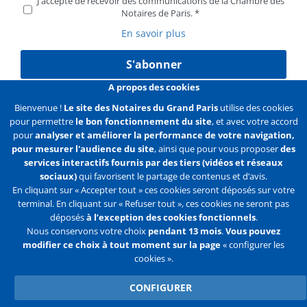
J'accepte de recevoir des communications de la Chambre des
Notaires de Paris.
En savoir plus
S'abonner
A propos des cookies
Bienvenue !
Le site des Notaires du Grand Paris
utilise des cookies
pour permettre
le bon fonctionnement du site
, et avec votre accord
Liens
Mentions légales
Données personnelles
pour
analyser et améliorer la performance de votre navigation,
pour mesurer l'audience du site
, ainsi que pour vous proposer
des
Politique des cookies
Configurer les cookies
services interactifs fournis par des tiers (vidéos et réseaux
sociaux)
qui favorisent le partage de contenus et d’avis.
Liens
Accueil
Contact
Plan du site
En cliquant sur « Accepter tout » ces cookies seront déposés sur votre
terminal. En cliquant sur « Refuser tout », ces cookies ne seront pas
2e
déposés
à l’exception des cookies fonctionnels
.
ligne
Nous conservons votre choix
pendant 13 mois
.
Vous pouvez
modifier ce choix à tout moment sur la page
« configurer les
Flux
Facebook
Youtube
cookies ».
RSS
Twitter
CONFIGURER