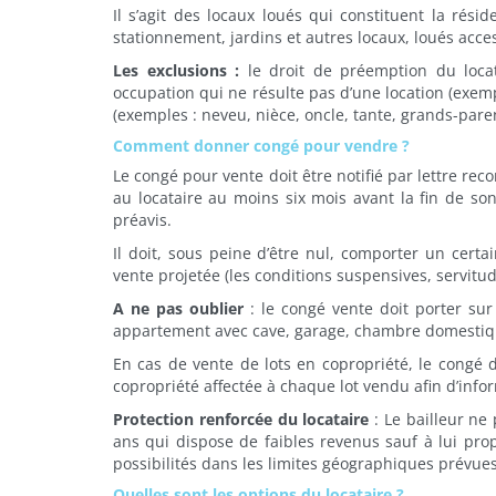
Il s’agit des locaux loués qui constituent la résid
stationnement, jardins et autres locaux, loués acce
Les exclusions :
le droit de préemption du loca
occupation qui ne résulte pas d’une location (exem
(exemples : neveu, nièce, oncle, tante, grands-pare
Comment donner congé pour vendre ?
Le congé pour vente doit être notifié par lettre rec
au locataire au moins six mois avant la fin de so
préavis.
Il doit, sous peine d’être nul, comporter un certa
vente projetée (les conditions suspensives, servitud
A ne pas oublier
: le congé vente doit porter sur 
appartement avec cave, garage, chambre domestiqu
En cas de vente de lots en copropriété, le congé 
copropriété affectée à chaque lot vendu afin d’infor
Protection renforcée du locataire
: Le bailleur ne
ans qui dispose de faibles revenus sauf à lui pro
possibilités dans les limites géographiques prévues 
Quelles sont les options du locataire ?