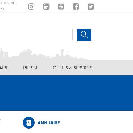
-ET-MARNE
77
Instagram
Linkedin
Youtube
Facebook
Twitter
AIRE
PRESSE
OUTILS & SERVICES
n
ANNUAIRE