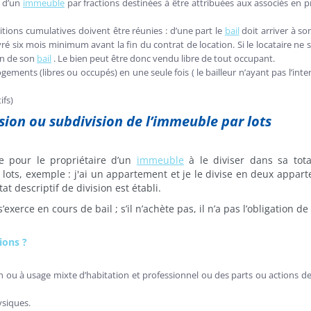
n d’un
immeuble
par fractions destinées à être attribuées aux associés en p
itions cumulatives doivent être réunies : d’une part le
bail
doit arriver à so
vré six mois minimum avant la fin du contrat de location. Si le locataire ne 
fin de son
bail
. Le bien peut être donc vendu libre de tout occupant.
gements (libres ou occupés) en une seule fois ( le bailleur n’ayant pas l’inte
ifs)
sion ou subdivision de l’immeuble par lots
te pour le propriétaire d’un
immeuble
à le diviser dans sa tota
 lots, exemple : j'ai un appartement et je le divise en deux appar
at descriptif de division est établi.
xerce en cours de bail ; s’il n’achète pas, il n’a pas l’obligation de
ions ?
 ou à usage mixte d’habitation et professionnel ou des parts ou actions de
ysiques.