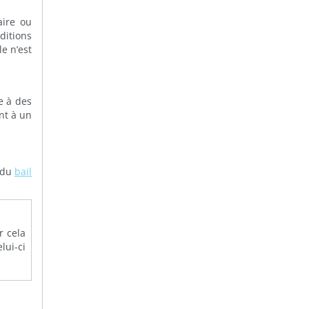
aire ou
ditions
e n’est
e à des
nt à un
e du
bail
r cela
lui-ci