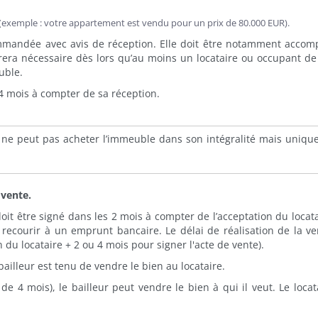
upe (exemple : votre appartement est vendu pour un prix de 80.000 EUR).
ommandée avec avis de réception. Elle doit être notamment acco
èrera nécessaire dès lors qu’au moins un locataire ou occupant d
uble.
e 4 mois à compter de sa réception.
e, ne peut pas acheter l’immeuble dans son intégralité mais uniq
 vente.
doit être signé dans les 2 mois à compter de l’acceptation du locata
r recourir à un emprunt bancaire. Le délai de réalisation de la ve
u locataire + 2 ou 4 mois pour signer l'acte de vente).
 bailleur est tenu de vendre le bien au locataire.
 4 mois), le bailleur peut vendre le bien à qui il veut. Le locata