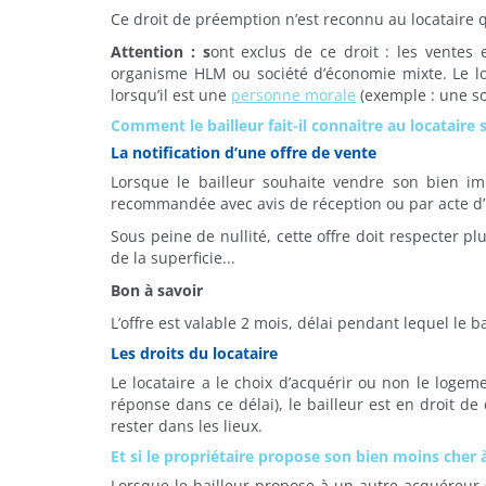
Ce droit de préemption n’est reconnu au locataire qu
Attention : s
ont exclus de ce droit : les ventes
organisme HLM ou société d’économie mixte. Le lo
lorsqu’il est une
personne morale
(exemple : une soc
Comment le bailleur fait-il connaitre au locataire 
La notification d’une offre de vente
Lorsque le bailleur souhaite vendre son bien imm
recommandée avec avis de réception ou par acte d’
Sous peine de nullité, cette offre doit respecter pl
de la superficie...
Bon à savoir
L’offre est valable 2 mois, délai pendant lequel le ba
Les droits du locataire
Le locataire a le choix d’acquérir ou non le logem
réponse dans ce délai), le bailleur est en droit de
rester dans les lieux.
Et si le propriétaire propose son bien moins cher 
Lorsque le bailleur propose à un autre acquéreur 