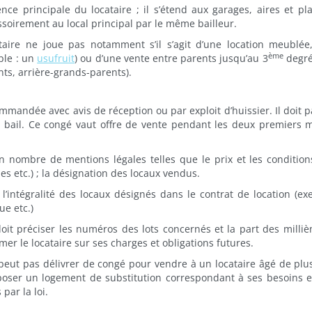
ence principale du locataire ; il s’étend aux garages, aires et pl
ssoirement au local principal par le même bailleur.
taire ne joue pas notamment s’il s’agit d’une location meublée
ème
ple : un
usufruit
) ou d’une vente entre parents jusqu’au 3
degré
nts, arrière-grands-parents).
ommandée avec avis de réception ou par exploit d’huissier. Il doit p
n bail. Ce congé vaut offre de vente pendant les deux premiers 
in nombre de mentions légales telles que le prix et les condition
es etc.) ; la désignation des locaux vendus.
l’intégralité des locaux désignés dans le contrat de location (ex
e etc.)
doit préciser les numéros des lots concernés et la part des milli
mer le locataire sur ses charges et obligations futures.
 peut pas délivrer de congé pour vendre à un locataire âgé de plu
poser un logement de substitution correspondant à ses besoins e
par la loi.