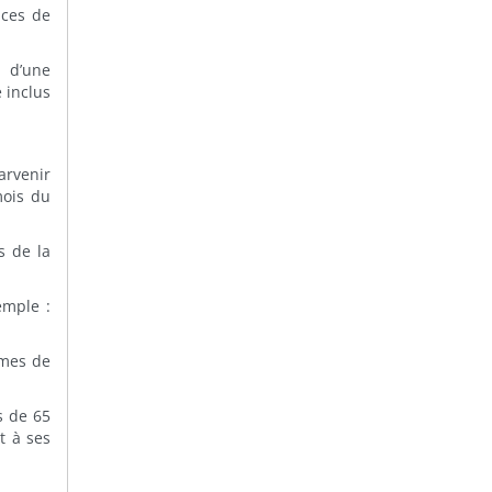
aces de
, d’une
 inclus
arvenir
mois du
s de la
emple :
èmes de
s de 65
t à ses