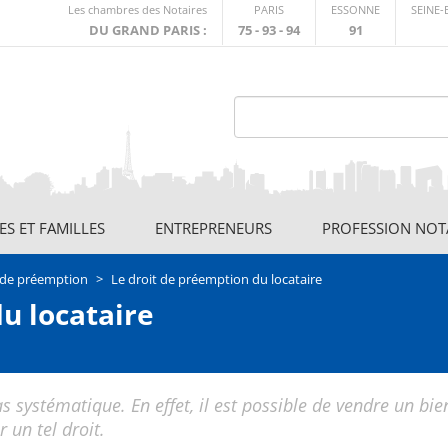
Lien
Les chambres des Notaires
PARIS
ESSONNE
SEINE
externe
DU GRAND PARIS :
75 - 93 - 94
91
S ET FAMILLES
ENTREPRENEURS
PROFESSION NOT
s de préemption
Le droit de préemption du locataire
u locataire
s systématique. En effet, il est possible de vendre un bie
 un tel droit.