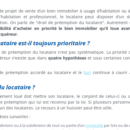
de projet de vente d’un bien immobilier à usage d’habitation ou 
’habitation et professionnel, le locataire peut disposer d’un d
ion. On parle de "droit de préemption du locataire". Autrement di
ibilité d'acheter en priorité le bien immobilier qu’il loue ava
cquéreur.
ataire est-il toujours prioritaire ?
t de préemption du locataire n'est pas systématique. La priorité
uéreur n’existe que dans
quatre hypothèses
et sous certaines con
 de préemption accordé au locataire et le
bail
continue à courir 
u locataire ?
ement loué doit mettre son locataire, le conjoint de celui-ci ou s
de préemption qui lui est reconnu par la loi. Si plusieurs personn
un des locataires. Le recours à un huissier peut être utile.
èses suivantes :
ivision ou à la subdivision de tout ou partie d’un
immeuble
par lots ou de 