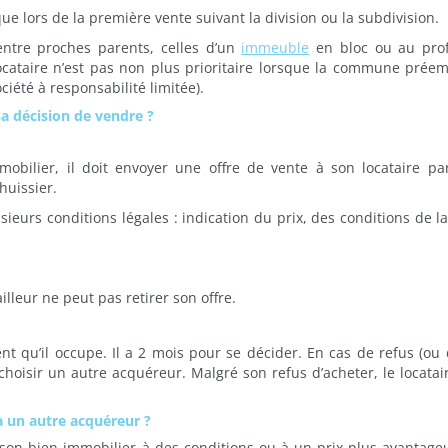
e lors de la première vente suivant la division ou la subdivision.
 entre proches parents, celles d’un
immeuble
en bloc ou au prof
cataire n’est pas non plus prioritaire lorsque la commune prée
iété à responsabilité limitée).
sa décision de vendre ?
obilier, il doit envoyer une offre de vente à son locataire par
huissier.
usieurs conditions légales : indication du prix, des conditions de l
illeur ne peut pas retirer son offre.
ent qu’il occupe. Il a 2 mois pour se décider. En cas de refus (ou
 choisir un autre acquéreur. Malgré son refus d’acheter, le locatai
à un autre acquéreur ?
son bien immobilier à des conditions ou à un prix plus avantage