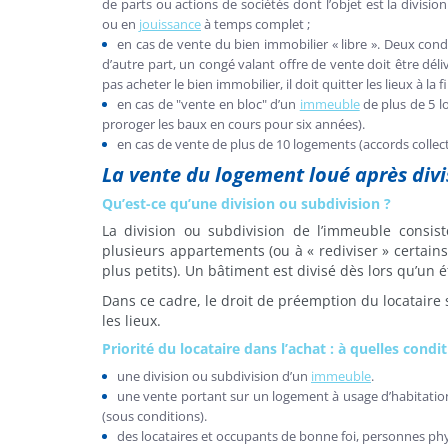
de parts ou actions de sociétés dont l’objet est la divisio
ou en
jouissance
à temps complet ;
en cas de vente du bien immobilier « libre ». Deux cond
d’autre part, un congé valant offre de vente doit être déli
pas acheter le bien immobilier, il doit quitter les lieux à la 
en cas de "vente en bloc" d’un
immeuble
de plus de 5 lo
proroger les baux en cours pour six années).
en cas de vente de plus de 10 logements (accords collect
La vente du logement loué après divi
Qu’est-ce qu’une division ou subdivision ?
La division ou subdivision de l’immeuble consis
plusieurs appartements (ou à « rediviser » certains
plus petits). Un bâtiment est divisé dès lors qu’un ét
Dans ce cadre, le droit de préemption du locataire s’e
les lieux.
Priorité du locataire dans l’achat : à quelles condit
une division ou subdivision d’un
immeuble
.
une vente portant sur un logement à usage d’habitation
(sous conditions).
des locataires et occupants de bonne foi, personnes ph