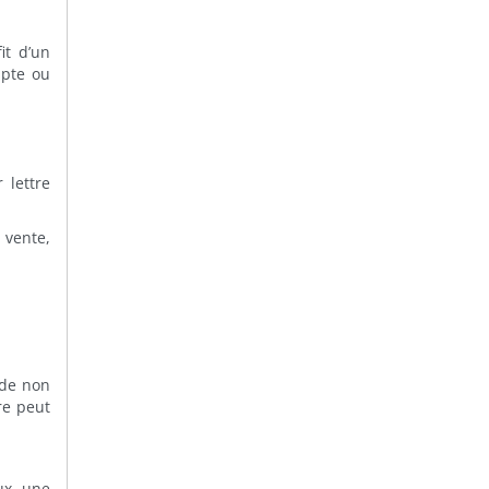
it d’un
mpte ou
 lettre
a vente,
 de non
re peut
ux, une