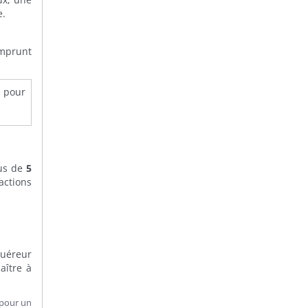
e.
emprunt
s pour
us de
5
actions
quéreur
aître à
 pour un