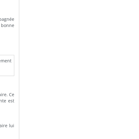
mpagnée
e bonne
uement
ire. Ce
nte est
ire lui