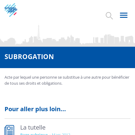
Aller
au
contenu
Toggl
principal
navig
SUBROGATION
Acte par lequel une personne se substitue à une autre pour bénéficier
de tous ses droits et obligations.
Pour aller plus loin...
La tutelle
Page rubrique
mars 2012