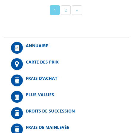
Pagination
Page
1
Page
2
Page
››
actuelle
suivante
ANNUAIRE
CARTE DES PRIX
FRAIS D'ACHAT
PLUS-VALUES
DROITS DE SUCCESSION
FRAIS DE MAINLEVÉE