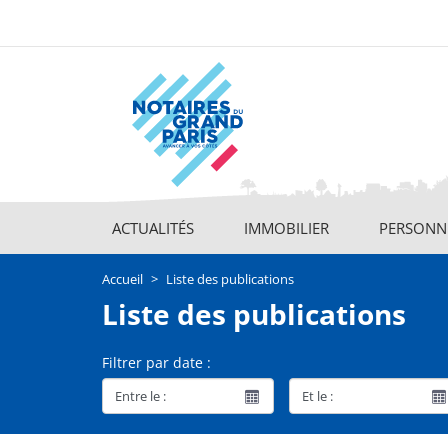
Aller
au
contenu
principal
ACTUALITÉS
IMMOBILIER
PERSONNE
Main
navigation
Accueil
Liste des publications
Liste des publications
Filtrer par date :
Et le :