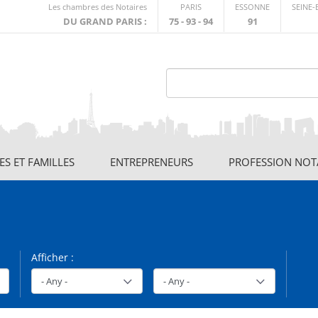
Lien
Les chambres des Notaires
PARIS
ESSONNE
SEINE
externe
DU GRAND PARIS :
75 - 93 - 94
91
S ET FAMILLES
ENTREPRENEURS
PROFESSION NOT
Afficher :
Theme