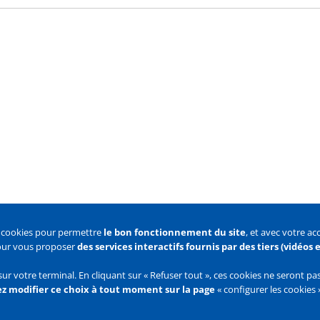
s cookies pour permettre
le bon fonctionnement du site
, et avec votre a
pour vous proposer
des services interactifs fournis par des tiers (vidéos
 des cookies
Configurer les cookies
sur votre terminal. En cliquant sur « Refuser tout », ces cookies ne seront p
z modifier ce choix à tout moment sur la page
« configurer les cookies 
Flux
RSS