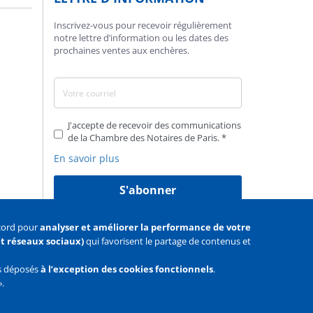
Inscrivez-vous pour recevoir régulièrement
notre lettre d’information ou les dates des
prochaines ventes aux enchères.
J'accepte de recevoir des communications
de la Chambre des Notaires de Paris.
En savoir plus
S'abonner
ccord pour
analyser et améliorer la performance de votre
 et réseaux sociaux)
qui favorisent le partage de contenus et
as déposés
à l’exception des cookies fonctionnels
.
».
Facebook
Youtube
Twitter