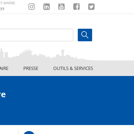
-ET-MARNE
77
Instagram
Linkedin
Youtube
Facebook
Twitter
AIRE
PRESSE
OUTILS & SERVICES
re