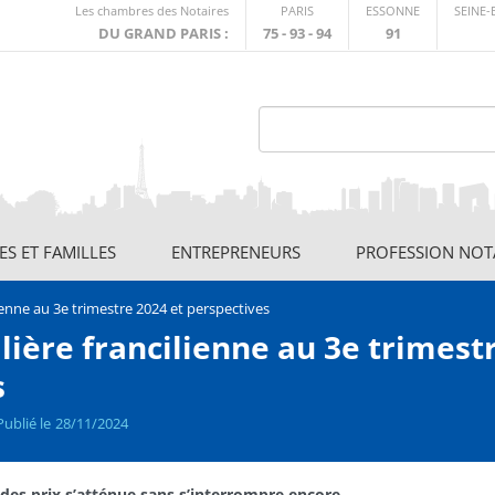
Lien
Les chambres des Notaires
PARIS
ESSONNE
SEINE
externe
DU GRAND PARIS :
75 - 93 - 94
91
S ET FAMILLES
ENTREPRENEURS
PROFESSION NOT
enne au 3e trimestre 2024 et perspectives
ière francilienne au 3e trimest
s
Publié le
28/11/2024
es prix s’atténue sans s’interrompre encore