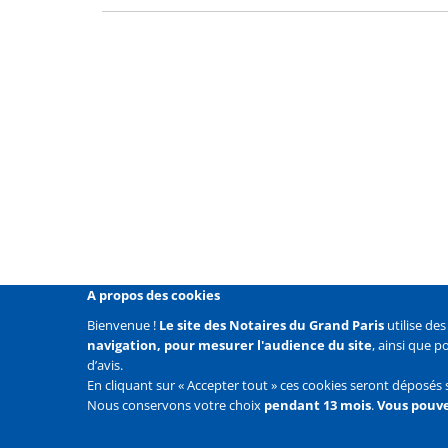
A propos des cookies
Bienvenue !
Le site des Notaires du Grand Paris
utilise de
navigation, pour mesurer l'audience du site
, ainsi que 
Liens
Mentions légales
Données personnelles
Politique
d’avis.
En cliquant sur « Accepter tout » ces cookies seront déposés 
Liens
Accueil
Contact
Plan du site
Nous conservons votre choix
pendant 13 mois
.
Vous pouve
2e