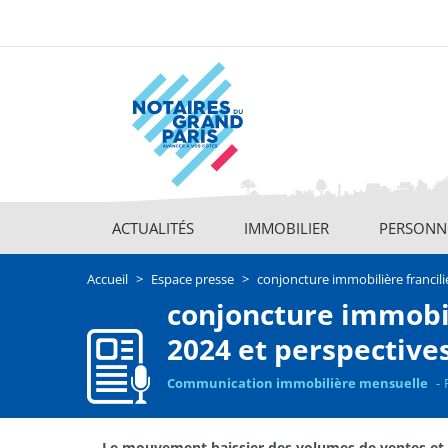
Aller
au
contenu
principal
ACTUALITÉS
IMMOBILIER
PERSONNE
Main
navigation
Accueil
Espace presse
conjoncture immobilière francili
conjoncture immobil
2024 et perspective
Communication immobilière mensuelle
Le mouvement baissier des volumes de ventes et d