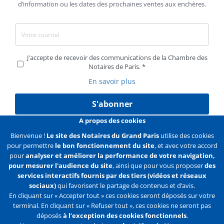
d’information ou les dates des prochaines ventes aux enchères.
J'accepte de recevoir des communications de la Chambre des
Notaires de Paris.
En savoir plus
S'abonner
A propos des cookies
Bienvenue !
Le site des Notaires du Grand Paris
utilise des cookies
pour permettre
le bon fonctionnement du site
, et avec votre accord
Liens
Mentions légales
Données personnelles
pour
analyser et améliorer la performance de votre navigation,
pour mesurer l'audience du site
, ainsi que pour vous proposer
des
Politique des cookies
Configurer les cookies
services interactifs fournis par des tiers (vidéos et réseaux
sociaux)
qui favorisent le partage de contenus et d’avis.
Liens
Accueil
Contact
Plan du site
En cliquant sur « Accepter tout » ces cookies seront déposés sur votre
terminal. En cliquant sur « Refuser tout », ces cookies ne seront pas
2e
déposés
à l’exception des cookies fonctionnels
.