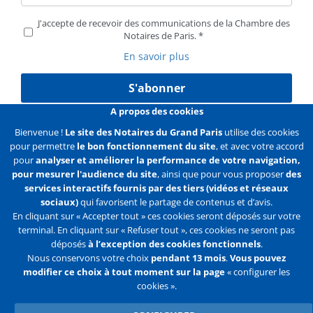
J'accepte de recevoir des communications de la Chambre des
Notaires de Paris.
En savoir plus
S'abonner
A propos des cookies
Bienvenue !
Le site des Notaires du Grand Paris
utilise des cookies
pour permettre
le bon fonctionnement du site
, et avec votre accord
Liens
Mentions légales
Données personnelles
pour
analyser et améliorer la performance de votre navigation,
pour mesurer l'audience du site
, ainsi que pour vous proposer
des
Politique des cookies
Configurer les cookies
services interactifs fournis par des tiers (vidéos et réseaux
sociaux)
qui favorisent le partage de contenus et d’avis.
Liens
Accueil
Contact
Plan du site
En cliquant sur « Accepter tout » ces cookies seront déposés sur votre
terminal. En cliquant sur « Refuser tout », ces cookies ne seront pas
2e
déposés
à l’exception des cookies fonctionnels
.
ligne
Nous conservons votre choix
pendant 13 mois
.
Vous pouvez
modifier ce choix à tout moment sur la page
« configurer les
Flux
Facebook
Youtube
cookies ».
RSS
Twitter