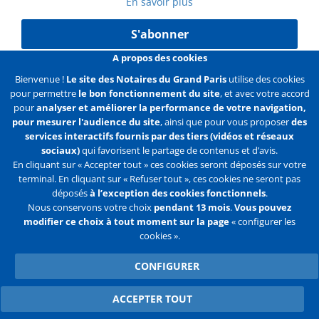
En savoir plus
S'abonner
A propos des cookies
Bienvenue !
Le site des Notaires du Grand Paris
utilise des cookies
pour permettre
le bon fonctionnement du site
, et avec votre accord
Liens
Mentions légales
Données personnelles
pour
analyser et améliorer la performance de votre navigation,
pour mesurer l'audience du site
, ainsi que pour vous proposer
des
Politique des cookies
Configurer les cookies
services interactifs fournis par des tiers (vidéos et réseaux
sociaux)
qui favorisent le partage de contenus et d’avis.
Liens
Accueil
Contact
Plan du site
En cliquant sur « Accepter tout » ces cookies seront déposés sur votre
terminal. En cliquant sur « Refuser tout », ces cookies ne seront pas
2e
déposés
à l’exception des cookies fonctionnels
.
ligne
Nous conservons votre choix
pendant 13 mois
.
Vous pouvez
modifier ce choix à tout moment sur la page
« configurer les
Flux
Facebook
Youtube
cookies ».
RSS
Twitter
CONFIGURER
ACCEPTER TOUT
WITHDRAW CONSENT