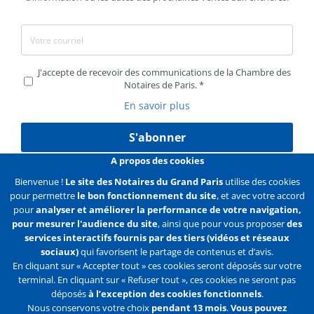
J'accepte de recevoir des communications de la Chambre des
Notaires de Paris.
En savoir plus
S'abonner
A propos des cookies
Bienvenue !
Le site des Notaires du Grand Paris
utilise des cookies
pour permettre
le bon fonctionnement du site
, et avec votre accord
Liens
Mentions légales
Données personnelles
pour
analyser et améliorer la performance de votre navigation,
pour mesurer l'audience du site
, ainsi que pour vous proposer
des
Politique des cookies
Configurer les cookies
services interactifs fournis par des tiers (vidéos et réseaux
sociaux)
qui favorisent le partage de contenus et d’avis.
Liens
Accueil
Contact
Plan du site
En cliquant sur « Accepter tout » ces cookies seront déposés sur votre
terminal. En cliquant sur « Refuser tout », ces cookies ne seront pas
2e
déposés
à l’exception des cookies fonctionnels
.
ligne
Nous conservons votre choix
pendant 13 mois
.
Vous pouvez