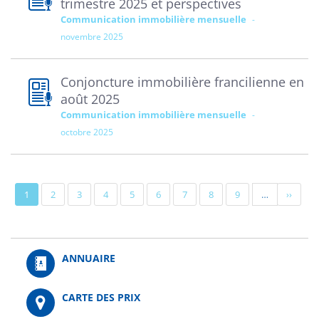
trimestre 2025 et perspectives
Communication immobilière mensuelle
novembre 2025
Conjoncture immobilière francilienne en
août 2025
Communication immobilière mensuelle
octobre 2025
Pagination
Page
1
Page
2
Page
3
Page
4
Page
5
Page
6
Page
7
Page
8
Page
9
…
Page
››
actuelle
suivant
ANNUAIRE
CARTE DES PRIX