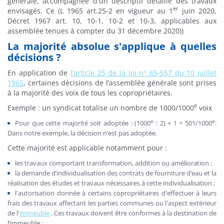
générale, accompagnée d'un descriptif détaillé des travaux
er
envisagés. Ce (L 1965 art.25-2 en vigueur au 1
juin 2020,
Décret 1967 art. 10, 10-1, 10-2 et 10-3, applicables aux
assemblée tenues à compter du 31 décembre 2020))
La majorité absolue s'applique à quelles
décisions ?
En application de
l’article 25 de la loi n° 65-557 du 10 juillet
1965
, certaines décisions de l’assemblée générale sont prises
à la majorité des voix de tous les copropriétaires.
e
Exemple : un syndicat totalise un nombre de 1000/1000
voix
e
e
Pour que cette majorité soit adoptée : (1000
: 2) + 1 = 501/1000
.
Dans notre exemple, la décision n’est pas adoptée.
Cette majorité est applicable notamment pour :
les travaux comportant transformation, addition ou amélioration ;
la demande d’individualisation des contrats de fourniture d’eau et la
réalisation des études et travaux nécessaires à cette individualisation ;
l'autorisation donnée à certains copropriétaires d'effectuer à leurs
frais des travaux affectant les parties communes ou l'aspect extérieur
de l'
immeuble
. Ces travaux doivent être conformes à la destination de
l’immeuble ;