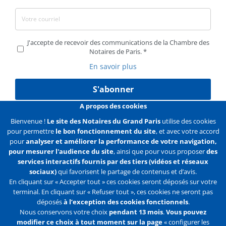
J'accepte de recevoir des communications de la Chambre des
Notaires de Paris.
En savoir plus
S'abonner
A propos des cookies
Bienvenue !
Le site des Notaires du Grand Paris
utilise des cookies
pour permettre
le bon fonctionnement du site
, et avec votre accord
Liens
Mentions légales
Données personnelles
pour
analyser et améliorer la performance de votre navigation,
pour mesurer l'audience du site
, ainsi que pour vous proposer
des
Politique des cookies
Configurer les cookies
services interactifs fournis par des tiers (vidéos et réseaux
sociaux)
qui favorisent le partage de contenus et d’avis.
Liens
Accueil
Contact
Plan du site
En cliquant sur « Accepter tout » ces cookies seront déposés sur votre
terminal. En cliquant sur « Refuser tout », ces cookies ne seront pas
2e
déposés
à l’exception des cookies fonctionnels
.
ligne
Nous conservons votre choix
pendant 13 mois
.
Vous pouvez
modifier ce choix à tout moment sur la page
« configurer les
Flux
Facebook
Youtube