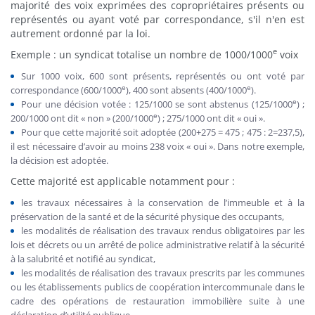
majorité des voix exprimées des copropriétaires présents ou
représentés ou ayant voté par correspondance, s'il n'en est
autrement ordonné par la loi.
e
Exemple : un syndicat totalise un nombre de 1000/1000
voix
Sur 1000 voix, 600 sont présents, représentés ou ont voté par
e
e
correspondance (600/1000
), 400 sont absents (400/1000
).
e
Pour une décision votée : 125/1000 se sont abstenus (125/1000
) ;
e
200/1000 ont dit « non » (200/1000
) ; 275/1000 ont dit « oui ».
Pour que cette majorité soit adoptée (200+275 = 475 ; 475 : 2=237,5),
il est nécessaire d’avoir au moins 238 voix « oui ». Dans notre exemple,
la décision est adoptée.
Cette majorité est applicable notamment pour :
les travaux nécessaires à la conservation de l’immeuble et à la
préservation de la santé et de la sécurité physique des occupants,
les modalités de réalisation des travaux rendus obligatoires par les
lois et décrets ou un arrêté de police administrative relatif à la sécurité
à la salubrité et notifié au syndicat,
les modalités de réalisation des travaux prescrits par les communes
ou les établissements publics de coopération intercommunale dans le
cadre des opérations de restauration immobilière suite à une
déclaration d’utilité publique,