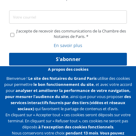
J'accepte de recevoir des communications de la Chambre des
Notaires de Paris.
En savoir plus
S'abonner
A propos des cookies
Bienvenue !
Le site des Notaires du Grand Paris
utilise des cookies
pour permettre
le bon fonctionnement du site
, et avec votre accord
Liens
Mentions légales
Données personnelles
pour
analyser et améliorer la performance de votre navigation,
pour mesurer l'audience du site
, ainsi que pour vous proposer
des
Politique des cookies
Configurer les cookies
services interactifs fournis par des tiers (vidéos et réseaux
sociaux)
qui favorisent le partage de contenus et d’avis.
Liens
Accueil
Contact
Plan du site
En cliquant sur « Accepter tout » ces cookies seront déposés sur votre
terminal. En cliquant sur « Refuser tout », ces cookies ne seront pas
2e
déposés
à l’exception des cookies fonctionnels
.
ligne
Nous conservons votre choix
pendant 13 mois
.
Vous pouvez