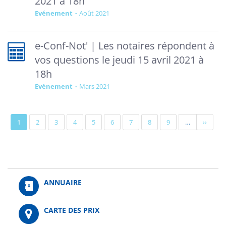
2021 à 18h
Evénement
août 2021
e-Conf-Not' | Les notaires répondent à
vos questions le jeudi 15 avril 2021 à
18h
Evénement
mars 2021
Pagination
Page
1
Page
2
Page
3
Page
4
Page
5
Page
6
Page
7
Page
8
Page
9
…
Page
››
actuelle
suivant
ANNUAIRE
CARTE DES PRIX