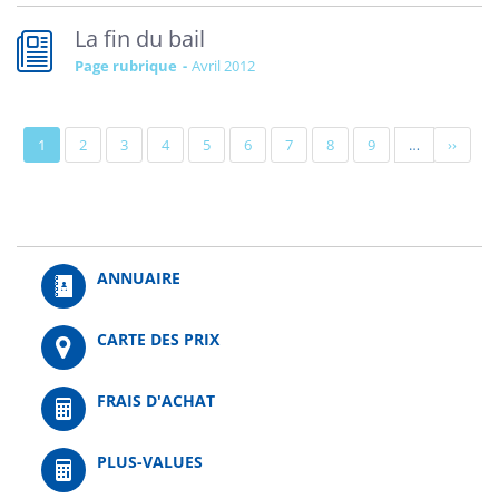
La fin du bail
Page rubrique
avril 2012
Pagination
Page
1
Page
2
Page
3
Page
4
Page
5
Page
6
Page
7
Page
8
Page
9
…
Page
››
actuelle
suivant
ANNUAIRE
CARTE DES PRIX
FRAIS D'ACHAT
PLUS-VALUES