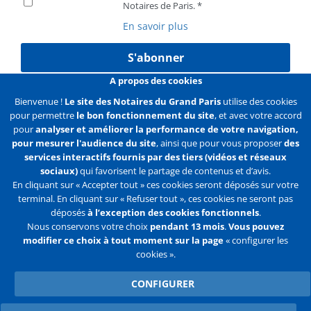
Notaires de Paris.
En savoir plus
S'abonner
A propos des cookies
Bienvenue !
Le site des Notaires du Grand Paris
utilise des cookies
pour permettre
le bon fonctionnement du site
, et avec votre accord
Liens
Mentions légales
Données personnelles
pour
analyser et améliorer la performance de votre navigation,
pour mesurer l'audience du site
, ainsi que pour vous proposer
des
Politique des cookies
Configurer les cookies
services interactifs fournis par des tiers (vidéos et réseaux
sociaux)
qui favorisent le partage de contenus et d’avis.
Liens
Accueil
Contact
Plan du site
En cliquant sur « Accepter tout » ces cookies seront déposés sur votre
terminal. En cliquant sur « Refuser tout », ces cookies ne seront pas
2e
déposés
à l’exception des cookies fonctionnels
.
ligne
Nous conservons votre choix
pendant 13 mois
.
Vous pouvez
modifier ce choix à tout moment sur la page
« configurer les
Flux
Facebook
Youtube
cookies ».
RSS
Twitter
CONFIGURER